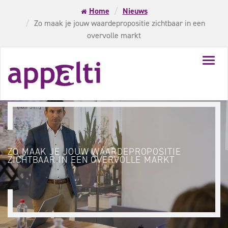
Home
Nieuws
Zo maak je jouw waardepropositie zichtbaar in een
overvolle markt
Toggl
navig
ZO MAAK JE JOUW WAARDEPROPOSITIE
ZICHTBAAR IN EEN OVERVOLLE MARKT