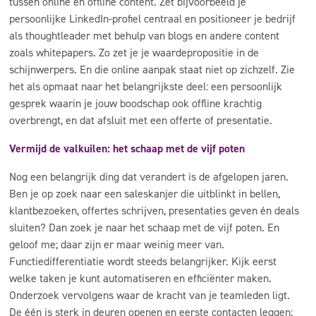
tussen online en offline content. Zet bijvoorbeeld je
persoonlijke LinkedIn-profiel centraal en positioneer je bedrijf
als thoughtleader met behulp van blogs en andere content
zoals whitepapers. Zo zet je je waardepropositie in de
schijnwerpers. En die online aanpak staat niet op zichzelf. Zie
het als opmaat naar het belangrijkste deel: een persoonlijk
gesprek waarin je jouw boodschap ook offline krachtig
overbrengt, en dat afsluit met een offerte of presentatie.
Vermijd de valkuilen: het schaap met de vijf poten
Nog een belangrijk ding dat verandert is de afgelopen jaren.
Ben je op zoek naar een saleskanjer die uitblinkt in bellen,
klantbezoeken, offertes schrijven, presentaties geven én deals
sluiten? Dan zoek je naar het schaap met de vijf poten. En
geloof me; daar zijn er maar weinig meer van.
Functiedifferentiatie wordt steeds belangrijker. Kijk eerst
welke taken je kunt automatiseren en efficiënter maken.
Onderzoek vervolgens waar de kracht van je teamleden ligt.
De één is sterk in deuren openen en eerste contacten leggen;