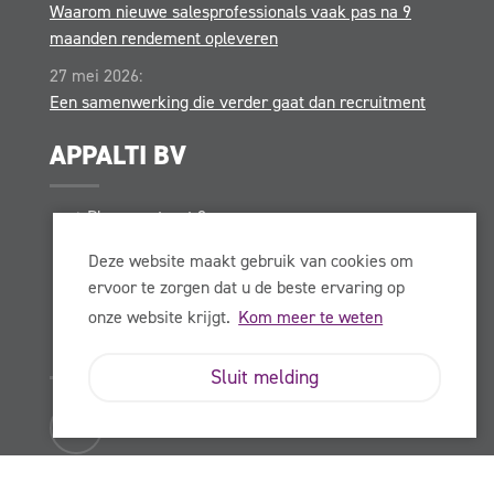
Waarom nieuwe salesprofessionals vaak pas na 9
maanden rendement opleveren
27 mei 2026:
Een samenwerking die verder gaat dan recruitment
APPALTI BV
Plesmanstraat 2
3833 LA
Leusden
Deze website maakt gebruik van cookies om
085-489 88 00
ervoor te zorgen dat u de beste ervaring op
(ma t/m vr: 9:00 - 17:00 uur)
onze website krijgt.
Kom meer te weten
info@appalti.nl
Sluit melding