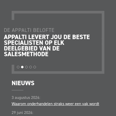
DE APPALTI BELOFTE
DE AP
APPALTI LEVERT JOU DE BESTE
JE K
SPECIALISTEN OP ELK
JE O
DEELGEBIED VAN DE
STRA
SALESMETHODE
OPER
NIEUWS
3 augustus 2026:
Waarom onderhandelen straks weer een vak wordt
29 juni 2026: