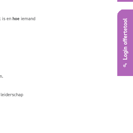
k is en
hoe
iemand
Login offertetool
n.
 leiderschap