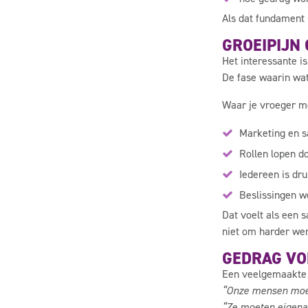
Als dat fundament sc
GROEIPIJN
Het interessante is:
De fase waarin wat
Waar je vroeger met
Marketing en sa
Rollen lopen d
Iedereen is dr
Beslissingen wo
Dat voelt als een s
niet om harder we
GEDRAG VO
Een veelgemaakte m
“Onze mensen moe
“Ze moeten eigena