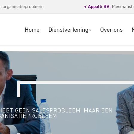
n organisatieprobleem
Appalti BV:
Plesmanstr
Home
Dienstverlening
Over ons
HEBT GEEN SALESPROBLEEM, MAAR EEN
GANISATIEPROBLEEM