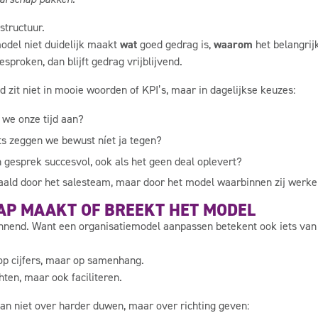
structuur.
model niet duidelijk maakt
wat
goed gedrag is,
waarom
het belangrij
proken, dan blijft gedrag vrijblijvend.
 zit niet in mooie woorden of KPI’s, maar in dagelijkse keuzes:
we onze tijd aan?
s zeggen we bewust níet ja tegen?
 gesprek succesvol, ook als het geen deal oplevert?
aald door het salesteam, maar door het model waarbinnen zij werke
AP MAAKT OF BREEKT HET MODEL
nnend. Want een organisatiemodel aanpassen betekent ook iets van
 op cijfers, maar op samenhang.
hten, maar ook faciliteren.
an niet over harder duwen, maar over richting geven: