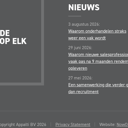
NIEUWS
DE APPALTI BELOFTE
3 augustus 2026:
 DE
JE KRIJGT EEN PARTN
Waarom onderhandelen straks
weer een vak wordt
OP ELK
JE ONDERSTEUNT OP
STRATEGISCHE, TACTI
29 juni 2026:
OPERATIONELE NIVEA
Waarom nieuwe salesprofessio
vaak pas na 9 maanden rende
opleveren
27 mei 2026:
Een samenwerking die verder 
dan recruitment
pyright Appalti BV 2026
|
Privacy Statement
|
Website:
NowOn