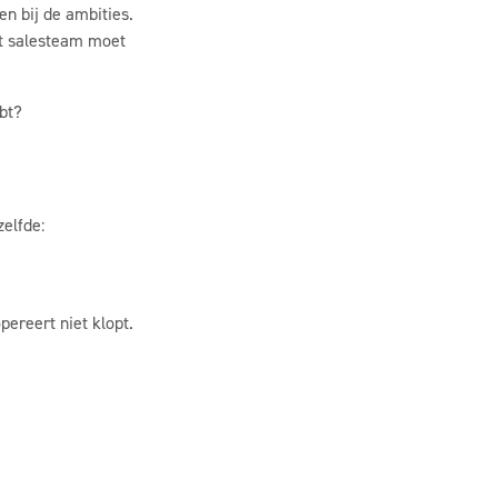
en bij de ambities.
t salesteam moet
bt?
elfde:
pereert niet klopt.