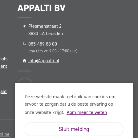
APPALTI BV
DE APPALTI BELOFTE
Plesmanstraat 2
ER DIE
SAMEN WERKEN WE T
3833 LA
Leusden
NAAR EEN CONVERSIE
085-489 88 00
SCH EN
70 TOT 90% EN EEN
(ma t/m vr: 9:00 - 17:00 uur)
U
nals
MARGEVERHOGING VA
info@appalti.nl
ment
GEMIDDELD 12%
gaat
Deze website maakt gebruik van cookies om
ervoor te zorgen dat u de beste ervaring op
onze website krijgt.
Kom meer te weten
Sluit melding
line