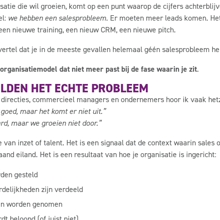
satie die wil groeien, komt op een punt waarop de cijfers achterblijv
el:
we hebben een salesprobleem
. Er moeten meer leads komen. He
een nieuwe training, een nieuw CRM, een nieuwe pitch.
 vertel dat je in de meeste gevallen helemaal géén salesprobleem he
organisatiemodel dat niet meer past bij de fase waarin je zit
.
ZELDEN HET ECHTE PROBLEEM
 directies, commercieel managers en ondernemers hoor ik vaak hetz
goed, maar het komt er niet uit.”
rd, maar we groeien niet door.”
 van inzet of talent. Het is een signaal dat de context waarin sales o
aand eiland. Het is een resultaat van hoe je organisatie is ingericht:
den gesteld
delijkheden zijn verdeeld
gen worden genomen
t beloond (of juist niet)