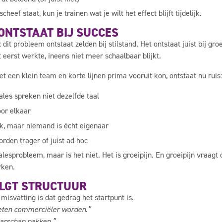
heef staat, kun je trainen wat je wilt het effect blijft tijdelijk.
 ONTSTAAT BIJ SUCCES
 dit probleem ontstaat zelden bij stilstand. Het ontstaat juist bij groe
 eerst werkte, ineens niet meer schaalbaar blijkt.
 een klein team en korte lijnen prima vooruit kon, ontstaat nu ruis:
les spreken niet dezelfde taal
oor elkaar
uk, maar niemand is écht eigenaar
rden trager of juist ad hoc
alesprobleem, maar is het niet. Het is groeipijn. En groeipijn vraag
rken.
LGT STRUCTUUR
isvatting is dat gedrag het startpunt is.
ten commerciëler worden.”
arschap pakken.”