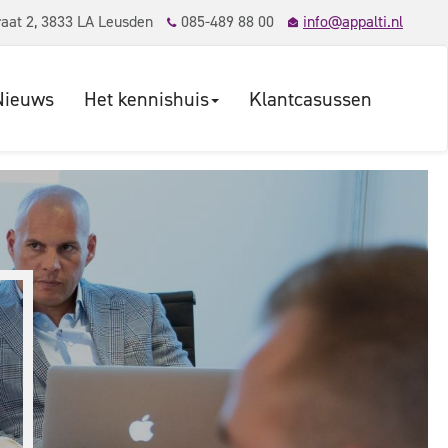
aat 2, 3833 LA Leusden
085-489 88 00
info@appalti.nl
Nieuws
Het kennishuis
Klantcasussen