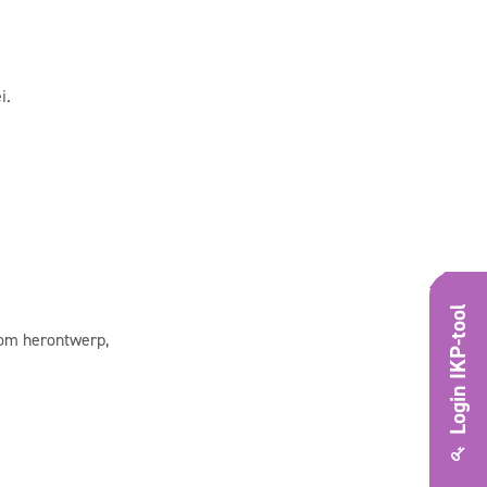
i.
Login IKP-tool
t om herontwerp,