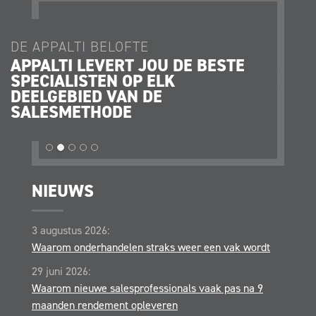
DE APPALTI BELOFTE
DE AP
APPALTI LEVERT JOU DE BESTE
JE K
SPECIALISTEN OP ELK
JE O
DEELGEBIED VAN DE
STRA
SALESMETHODE
OPER
NIEUWS
3 augustus 2026:
Waarom onderhandelen straks weer een vak wordt
29 juni 2026:
Waarom nieuwe salesprofessionals vaak pas na 9
maanden rendement opleveren