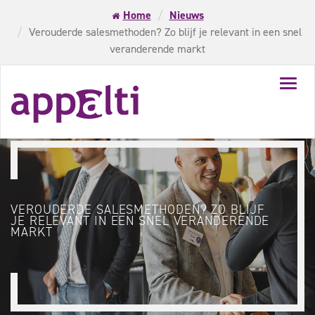
Home
Nieuws
Verouderde salesmethoden? Zo blijf je relevant in een snel
veranderende markt
Toggl
navig
VEROUDERDE SALESMETHODEN? ZO BLIJF
JE RELEVANT IN EEN SNEL VERANDERENDE
MARKT