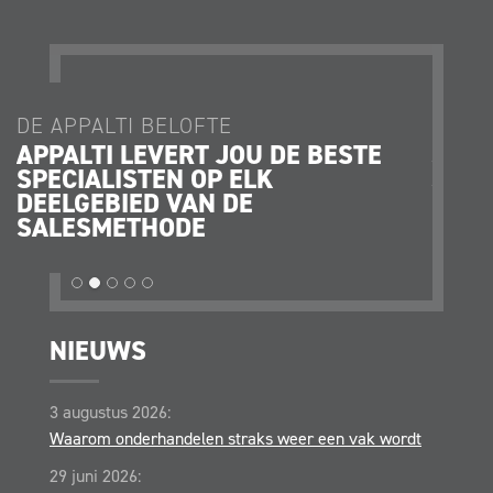
DE APPALTI BELOFTE
DE AP
APPALTI LEVERT JOU DE BESTE
JE K
SPECIALISTEN OP ELK
JE O
DEELGEBIED VAN DE
STRA
SALESMETHODE
OPER
NIEUWS
3 augustus 2026:
Waarom onderhandelen straks weer een vak wordt
29 juni 2026: