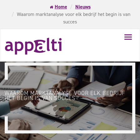
Home
Nieuws
Waarom marktanalyse voor elk bedrijf het begin is van
succes
Toggl
navig
WAAROM MARKTANALYSE VOOR ELK BEDRIJF
HET BEGIN IS VAN SUCCES