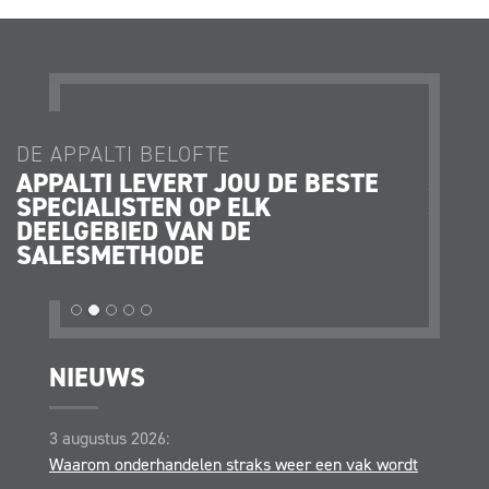
DE APPALTI BELOFTE
DE AP
APPALTI LEVERT JOU DE BESTE
JE K
SPECIALISTEN OP ELK
JE O
DEELGEBIED VAN DE
STRA
SALESMETHODE
OPER
NIEUWS
3 augustus 2026:
Waarom onderhandelen straks weer een vak wordt