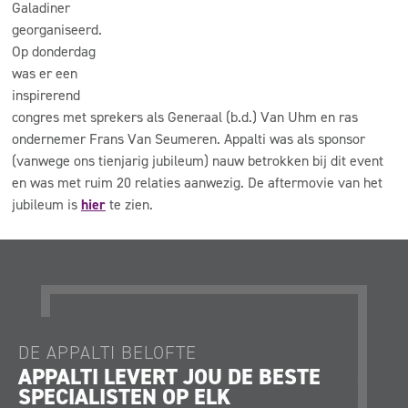
Galadiner
georganiseerd.
Op donderdag
was er een
inspirerend
congres met sprekers als Generaal (b.d.) Van Uhm en ras
ondernemer Frans Van Seumeren. Appalti was als sponsor
(vanwege ons tienjarig jubileum) nauw betrokken bij dit event
en was met ruim 20 relaties aanwezig. De aftermovie van het
jubileum is
hier
te zien.
DE APPALTI BELOFTE
DE AP
APPALTI LEVERT JOU DE BESTE
JE K
SPECIALISTEN OP ELK
JE O