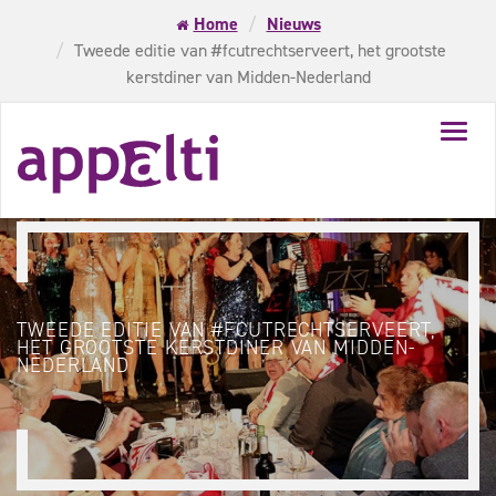
Home
Nieuws
Tweede editie van #fcutrechtserveert, het grootste
kerstdiner van Midden-Nederland
Toggl
navig
TWEEDE EDITIE VAN #FCUTRECHTSERVEERT,
HET GROOTSTE KERSTDINER VAN MIDDEN-
NEDERLAND