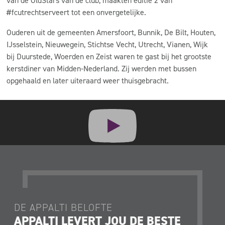
van de OldStars van de club, maakten editie 2 van
#fcutrechtserveert tot een onvergetelijke.
Ouderen uit de gemeenten Amersfoort, Bunnik, De Bilt, Houten,
IJsselstein, Nieuwegein, Stichtse Vecht, Utrecht, Vianen, Wijk
bij Duurstede, Woerden en Zeist waren te gast bij het grootste
kerstdiner van Midden-Nederland. Zij werden met bussen
opgehaald en later uiteraard weer thuisgebracht.
DE APPALTI BELOFTE
DE AP
APPALTI LEVERT JOU DE BESTE
JE K