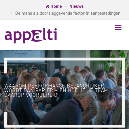
Home
Nieuws
De mens als doorslaggevende factor in aanbestedingen
Toggl
navig
WAAROM PERFORMANCE BELANGRIJKER
WORDT DAN PAPIER – EN HOE JE JE TEAM
DAAROP VOORBEREIDT