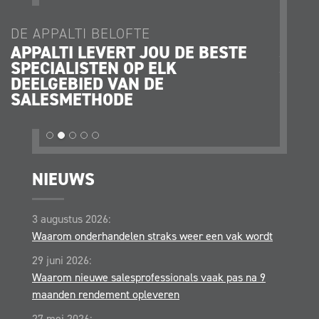
DE APPALTI BELOFTE
DE AP
APPALTI LEVERT JOU DE BESTE
JE K
SPECIALISTEN OP ELK
JE O
DEELGEBIED VAN DE
STRA
SALESMETHODE
OPER
NIEUWS
3 augustus 2026:
Waarom onderhandelen straks weer een vak wordt
29 juni 2026:
Waarom nieuwe salesprofessionals vaak pas na 9
maanden rendement opleveren
27 mei 2026: