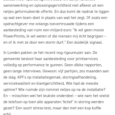
samenwerking en oplossingsgerichtheid niet afleest uit een
netjes geformuleerde offerte. En dus komt de nadruk te liggen
op wat een team
doet
in plaats van wat het zegt. Of zoals een
opdrachtgever me onlangs toevertrouwde tijdens een
aanbesteding van ruim een miljard euro: "Ik wil geen mooie
PowerPoints
, ik wil weten of die mensen mij écht begrijpen –
en of ik met ze door een storm durf." Een duidelijk signaal.
In Londen pakten ze het recent nog rigoureuzer aan. De
gemeente besloot haar aanbesteding voor printservices
volledig op performance te gunnen. Geen dikke rapporten,
geen lange interviews. Gewoon: vijf partijen, zes maanden aan
de slag.
KPI’s
op installatiegemak, storingsafhandeling,
servicekwaliteit en klantgerichtheid. Wie had de meeste
uptime? Wie ruimde zijn rommel netjes op na de installatie?
En – misschien wel het leukste onderdeel – wie nam het snelst
de telefoon op toen alle apparaten 'fictief' in storing werden
gezet? Een soort stress-test, maar dan met een kop koffie
erbij.