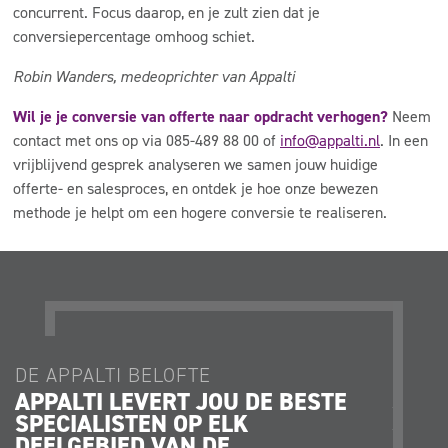
concurrent. Focus daarop, en je zult zien dat je
conversiepercentage omhoog schiet.
Robin Wanders, medeoprichter van Appalti
Wil je je conversie van offerte naar opdracht verhogen?
Neem
contact met ons op via 085-489 88 00 of
info@appalti.nl
. In een
vrijblijvend gesprek analyseren we samen jouw huidige
offerte- en salesproces, en ontdek je hoe onze bewezen
methode je helpt om een hogere conversie te realiseren.
DE APPALTI BELOFTE
DE AP
APPALTI LEVERT JOU DE BESTE
JE K
SPECIALISTEN OP ELK
JE O
DEELGEBIED VAN DE
STRA