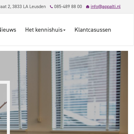
aat 2, 3833 LA Leusden
085-489 88 00
info@appalti.nl
Nieuws
Het kennishuis
Klantcasussen