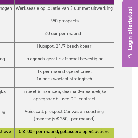
rmogen
Werksessie op lokatie van 3 uur met uitwerking
Login offertetool
350 prospects
40 uur per maand
Hubspot, 24/7 beschikbaar
ing
In agenda gezet + afspraakbevestiging
1x per maand operationeel
1x per kwartaal strategisch
jks
Initieel 6 maanden, daarna 3-maandelijks
opzegbaar bij een OT- contract
ing
Voicecall, prospect Canvas en coaching
(meerprijs € 350,- per maand)
ctieve
€ 3100,- per maand,
gebaseerd op 44 actieve