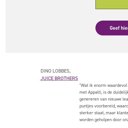
Geef hie
DINO LOBBES,
JUICE BROTHERS
"
Wat ik enorm waardevol
met Appalti, is de duideli
genereren van nieuwe lead
puntjes voorbereid, waardo
sterker staat, maar klant
worden geholpen door on