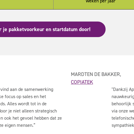
weken per jaar
r je pakketvoorkeur en startdatum door!
MARDTEN DE BAKKER,
COPIATEK
 vind aan de samenwerking
"
Dankzij Ap
jke focus op sales en het
nauwkeurig
s. Alles wordt tot in de
behoorlijk
or je niet alleen strategisch
via onze w
en ook het gevoel hebben dat ze
telefonisch
ze eigen mensen
.”
sympathiek