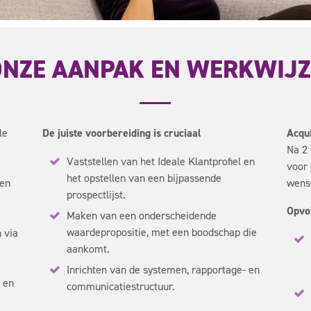
ONZE AANPAK EN WERKWIJZ
le
De juiste voorbereiding is cruciaal
Acqui
Na 2 
Vaststellen van het Ideale Klantprofiel en
voor 
het opstellen van een bijpassende
Een
wense
prospectlijst.
Opvo
Maken van een onderscheidende
waardepropositie, met een boodschap die
 via
aankomt.
Inrichten van de systemen, rapportage- en
u en
communicatiestructuur.