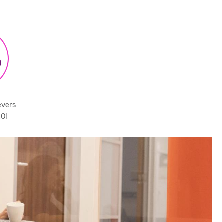
evers
ROI