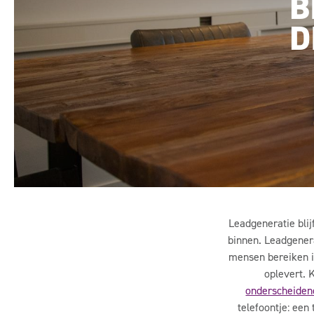
B
D
Leadgeneratie blij
binnen.
Leadgenera
mensen bereiken is
oplevert. 
onderscheiden
telefoontje: ee