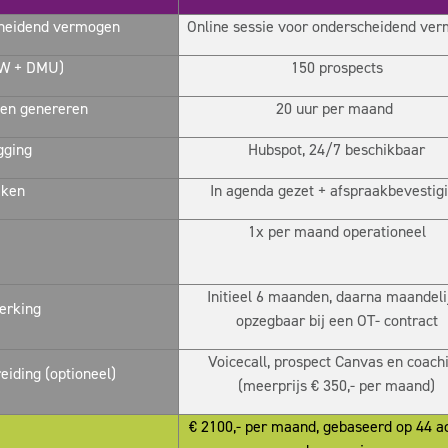
heidend vermogen
Online sessie voor onderscheidend ve
NAW + DMU)
150 prospects
ken genereren
20 uur per maand
gging
Hubspot, 24/7 beschikbaar
aken
In agenda gezet + afspraakbevestig
1x per maand operationeel
Initieel 6 maanden, daarna maandeli
erking
opzegbaar bij een OT- contract
Voicecall, prospect Canvas en coach
iding (optioneel)
(meerprijs € 350,- per maand)
€ 2100,- per maand, gebaseerd op 44 a