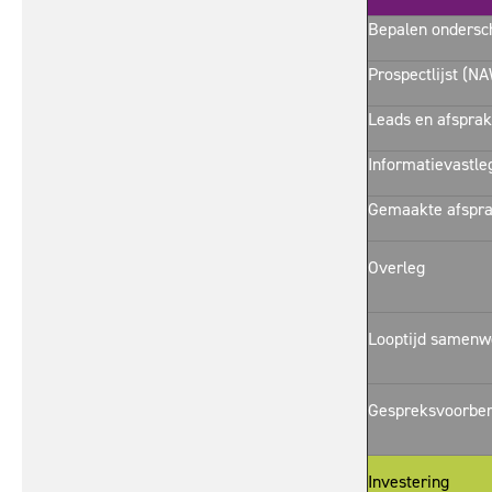
Bepalen ondersc
Prospectlijst (
Leads en afspra
Informatievastle
Gemaakte afspr
Overleg
Looptijd samenw
Gespreksvoorbere
Investering