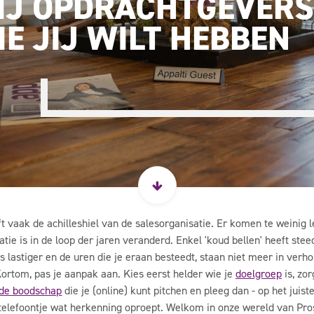
IJ OPDRACHTGEVER
IE JIJ WILT HEBBEN
ft vaak de achilleshiel van de salesorganisatie. Er komen te weinig 
tie is in de loop der jaren veranderd. Enkel 'koud bellen' heeft ste
 lastiger en de uren die je eraan besteedt, staan niet meer in verh
Kortom, pas je aanpak aan. Kies eerst helder wie je
doelgroep
is, zo
de boodschap
die je (online) kunt pitchen en pleeg dan - op het jui
n telefoontje wat herkenning oproept. Welkom in onze wereld van Pr