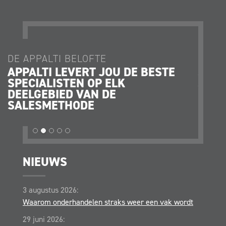
DE APPALTI BELOFTE
DE AP
APPALTI LEVERT JOU DE BESTE
JE K
SPECIALISTEN OP ELK
JE O
DEELGEBIED VAN DE
STRA
SALESMETHODE
OPER
NIEUWS
3 augustus 2026:
Waarom onderhandelen straks weer een vak wordt
29 juni 2026: