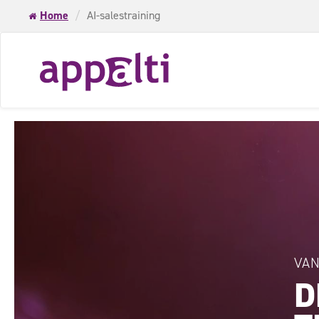
Home
AI-salestraining
VAN
D