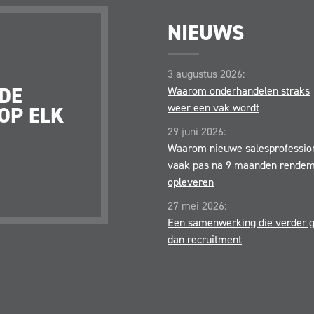
NIEUWS
DE APPALTI BELOFTE
3 augustus 2026:
 DE
JE KRIJGT EEN PARTN
Waarom onderhandelen straks
weer een vak wordt
OP ELK
JE ONDERSTEUNT OP
STRATEGISCHE, TACTI
29 juni 2026:
OPERATIONELE NIVEA
Waarom nieuwe salesprofessio
vaak pas na 9 maanden rende
opleveren
27 mei 2026:
Een samenwerking die verder 
dan recruitment