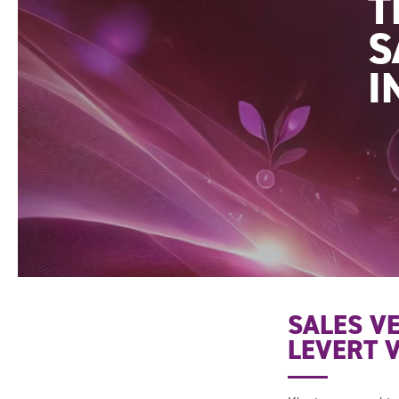
T
S
I
SALES V
LEVERT 