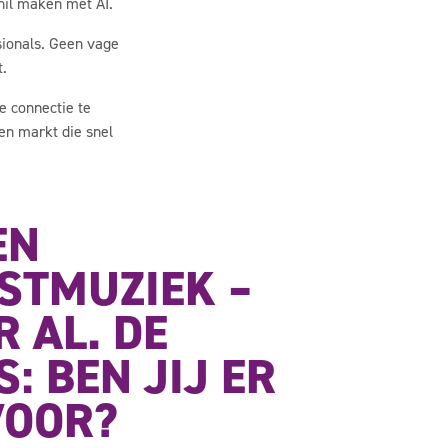
hil maken met AI.
sionals. Geen vage
.
ke connectie te
een markt die snel
EN
STMUZIEK –
R AL. DE
: BEN JIJ ER
VOOR?