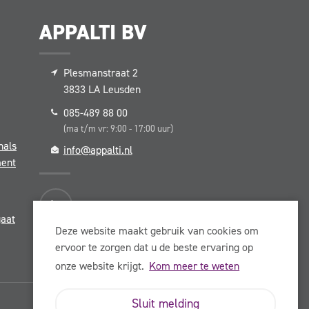
APPALTI BV
DE APPALTI BELOFTE
Plesmanstraat 2
ER DIE
SAMEN WERKEN WE T
3833 LA
Leusden
NAAR EEN CONVERSIE
085-489 88 00
SCH EN
70 TOT 90% EN EEN
(ma t/m vr: 9:00 - 17:00 uur)
U
nals
MARGEVERHOGING VA
info@appalti.nl
ment
GEMIDDELD 12%
gaat
Deze website maakt gebruik van cookies om
ervoor te zorgen dat u de beste ervaring op
onze website krijgt.
Kom meer te weten
Sluit melding