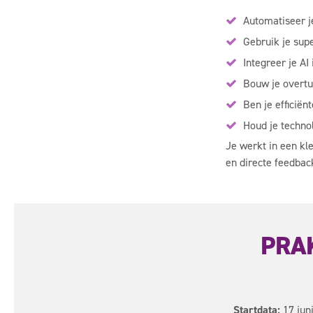
Automatiseer j
Gebruik je sup
Integreer je AI
Bouw je overtu
Ben je efficiën
Houd je technol
Je werkt in een kl
en directe feedbac
PRA
Startdata:
17 juni