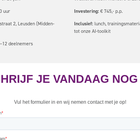
0 uur
Investering:
€ 745,- p.p.
traat 2, Leusden (Midden-
Inclusief:
lunch, trainingsmateri
tot onze AI-toolkit
–12 deelnemers