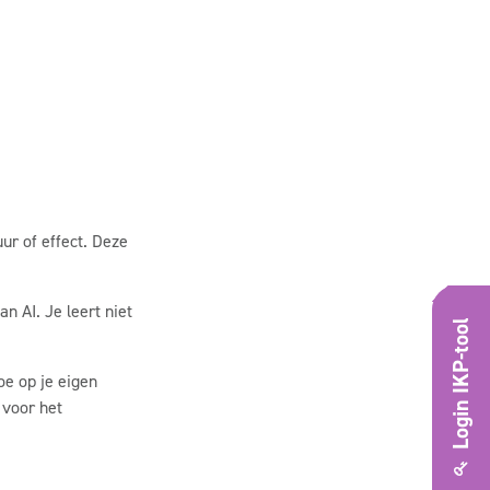
ur of effect. Deze
n AI. Je leert niet
Login IKP-tool
oe op je eigen
voor het