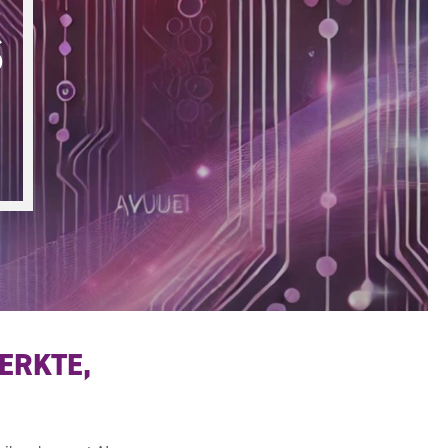
S
ERKTE,