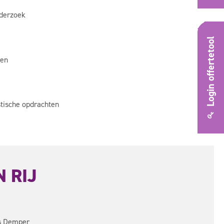
nderzoek
Login offertetool
ten
stische opdrachten
 RIJ
s Demper