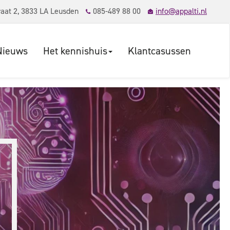
aat 2, 3833 LA Leusden
085-489 88 00
info@appalti.nl
Nieuws
Het kennishuis
Klantcasussen