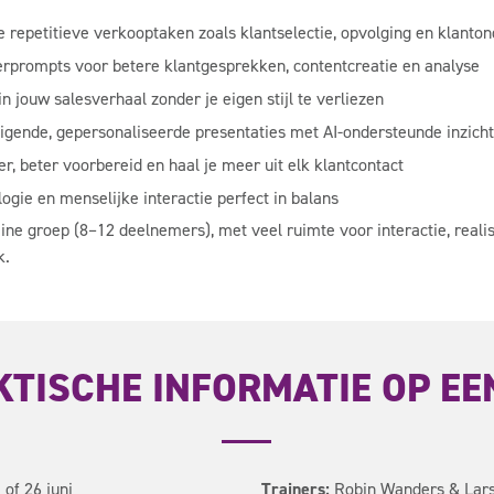
e repetitieve verkooptaken zoals klantselectie, opvolging en klanto
erprompts voor betere klantgesprekken, contentcreatie en analyse
 in jouw salesverhaal zonder je eigen stijl te verliezen
igende, gepersonaliseerde presentaties met AI-ondersteunde inzich
ter, beter voorbereid en haal je meer uit elk klantcontact
ogie en menselijke interactie perfect in balans
eine groep (8–12 deelnemers), met veel ruimte voor interactie, reali
k.
KTISCHE INFORMATIE OP EEN
 of 26 juni
Trainers:
Robin Wanders & Lar