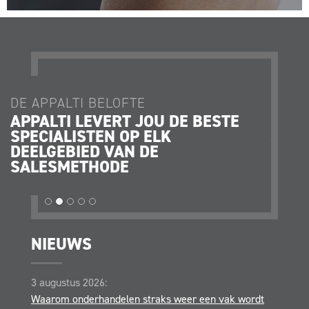
DE APPALTI BELOFTE
DE AP
APPALTI LEVERT JOU DE BESTE
JE K
SPECIALISTEN OP ELK
JE O
DEELGEBIED VAN DE
STRA
SALESMETHODE
OPER
NIEUWS
3 augustus 2026:
Waarom onderhandelen straks weer een vak wordt